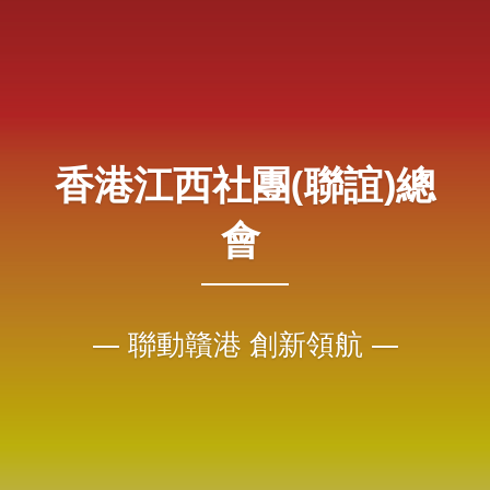
香港江西社團(聯誼)總
會 
— 聯動贛港 創新領航 —