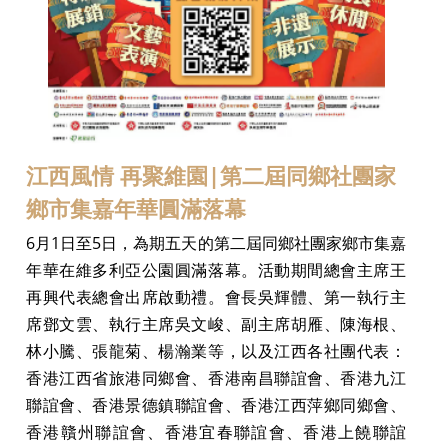
江西風情 再聚維園|第二屆同鄉社團家
鄉市集嘉年華圓滿落幕
6月1日至5日，為期五天的第二屆同鄉社團家鄉市集嘉
年華在維多利亞公園圓滿落幕。活動期間總會主席王
再興代表總會出席啟動禮。會長吳輝體、第一執行主
席鄧文雲、執行主席吳文峻、副主席胡雁、陳海根、
林小騰、張龍菊、楊瀚業等，以及江西各社團代表：
香港江西省旅港同鄉會、香港南昌聯誼會、香港九江
聯誼會、香港景德鎮聯誼會、香港江西萍鄉同鄉會、
香港贛州聯誼會、香港宜春聯誼會、香港上饒聯誼