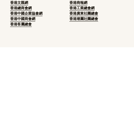
香港文匯網
香港商報網
香港總商會網
香港工業總會網
香港中國企業協會網
香港廣東社團總會
香港中國商會網
香港潮屬社團總會
香港客屬總會
總會地址：
香港灣仔告士打道168號信和
財務大廈2樓
聯絡電話：
 微信服務號：
(852)2153 2788
hk-jiangxi01