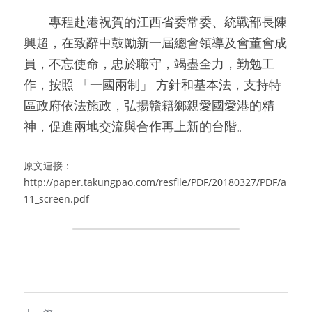
　　專程赴港祝賀的江西省委常委、統戰部長陳
興超，在致辭中鼓勵新一屆總會領導及會董會成
員，不忘使命，忠於職守，竭盡全力，勤勉工
作，按照 「一國兩制」 方針和基本法，支持特
區政府依法施政，弘揚贛籍鄉親愛國愛港的精
神，促進兩地交流與合作再上新的台階。
原文連接：
http://paper.takungpao.com/resfile/PDF/20180327/PDF/a
11_screen.pdf