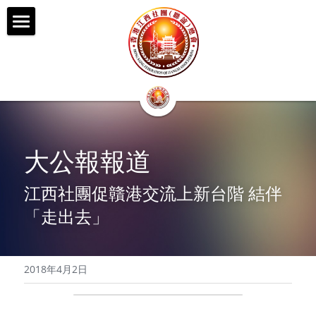
首頁
總會簡介
總會架構
新聞媒體
榮譽及名譽職銜芳名
大公報報道
第一屆會董會組織架構
活動及資訊
江西社團促贛港交流上新台階 結伴
第二屆會董會組織架構
「走出去」
美麗江西
聯絡我們
2018年4月2日