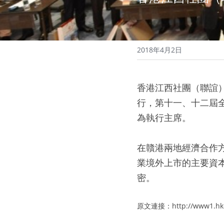
2018年4月2日
香港江西社團（聯誼
行，第十一、十二屆
為執行主席。
在贛港兩地經濟合作
業境外上市的主要資
密。
原文連接：http://www1.hkej.