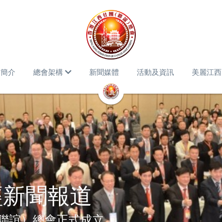
會簡介
總會架構
新聞媒體
活動及資訊
美麗江西
經新聞報道
聯誼）總會正式成立