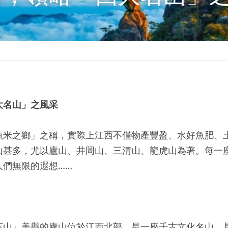
大名山」之風采
魚米之鄉」之稱，實際上江西不僅物產豐盈、水好魚肥、
山甚多，尤以廬山、井岡山、三清山、龍虎山為著。每一
人們無限的遐想……
下山」美譽的廬山位於江西北部，是一座千古文化名山，