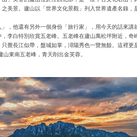
」之美景。廬山以「世界文化景觀」列入世界遺產名錄，
人」，他還有另外一個身份「旅行家」，用今天的話來講
中，李白特別欣賞五老峰。五老峰在廬山萬松坪附近，奇
，只覺長江似帶，盤城如掌，潯陽秀色一覽無餘。這裡更
：廬山東南五老峰，青天削出金芙蓉。