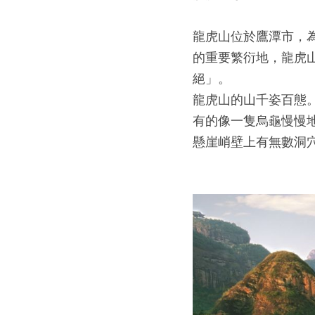
龍虎山位於鷹潭市，
的重要繁衍地，龍虎
絕」。
龍虎山的山千姿百態
有的像一隻烏龜慢慢
懸崖峭壁上有無數洞