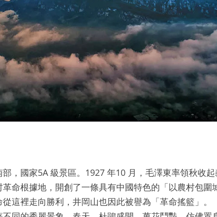
部，國家5A 級景區。1927 年10 月，毛澤東率領秋收
村革命根據地，開創了一條具有中國特色的「以農村包圍
命從這裡走向勝利，井岡山也因此被譽為「革命搖籃」。
著不同的秀麗景象。春天，杜鵑盛開、萬花鬥豔，仿佛置身