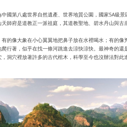
為中國第八處世界自然遺產、世界地質公園，國家5A級景
山天師府是道教正一派祖庭，其道教聖地、碧水丹山與古
。有的像大象在小心翼翼地把鼻子放在水裡喝水；有的像
地爬行著，似乎在找一條河跳進去涼快涼快。最神奇的還
穴，洞穴裡放著許多的古代棺木，科學至今也沒辦法對此