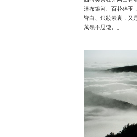
瀑布銀河、百花碎玉
皆白、銀妝素裹，又
萬嶺不思遊。」