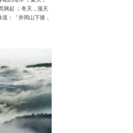
而興起 ；冬天，漫天
詠道：「井岡山下後，