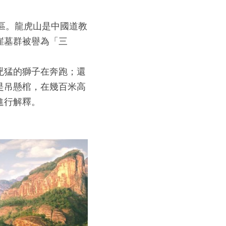
區。龍虎山是中國道教
崖墓群被譽為「三
兇猛的獅子在奔跑；還
是吊懸棺，在幾百米高
進行解釋。