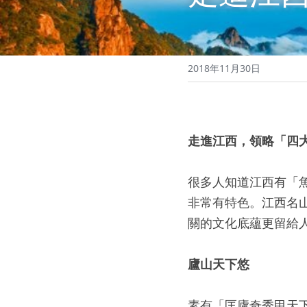
2018年11月30日
走進江西，領略「四
很多人知道江西有「
非常有特色。江西名
關的文化底蘊更留給
廬山天下悠
素有「匡廬奇秀甲天