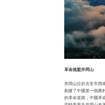
革命搖籃井岡山
井岡山位於吉安市西南
創建了中國第一個農
的革命道路，中國革
四時美景在井岡山有