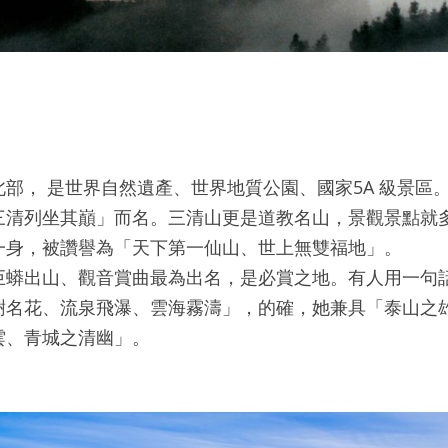
部， 是世界自然遺產、世界地質公園、國家5A 級景區
清列坐其巔」而名。三清山更是道教名山，景觀景點就多達
一身，被讚譽為「天下第一仙山、世上無雙福地」。
巨蟒出山、觀音賞曲最為出名，是必賞之地。有人用一句
樹名花、流泉飛瀑、雲海霧濤」，的確，她兼具「泰山之
雲、青城之清幽」。