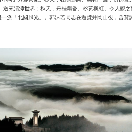
， 送來清涼世界；秋天，丹桂飄香、杉黃楓紅、令人觀之
是一派「北國風光」。郭沫若同志在遊覽井岡山後，曾贊