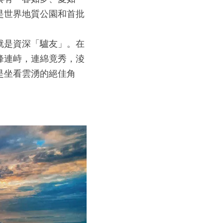
是世界地質公園和首批
就是資深「驢友」。在
峰連峙，連綿竟秀，淩
是坐看雲湧的絕佳角