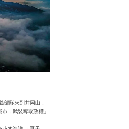
起義部隊來到井岡山，
城市，武裝奪取政權」
花的海洋 ；夏天，