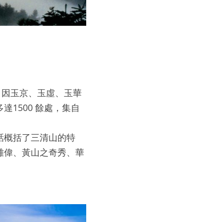
。因玉京、玉虛、玉華
1500 餘處，集自
話概括了三清山的特
雄偉、黃山之奇秀、華