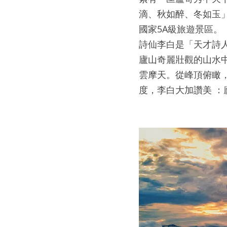
滴、秋如醉、冬如玉
國家5A級旅遊景區。
詩仙李白是「天才詩
廬山奇麗壯觀的山水
雲摩天。從峰頂俯瞰
度，李白大加讚美 